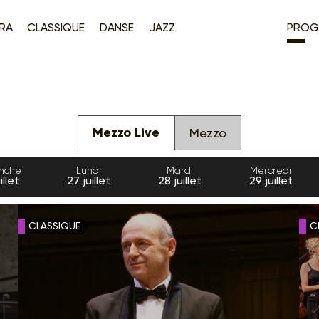
RA
CLASSIQUE
DANSE
JAZZ
PROG
Mezzo Live
Mezzo
nche
Lundi
Mardi
Mercredi
illet
27
juillet
28
juillet
29
juillet
CLASSIQUE
C