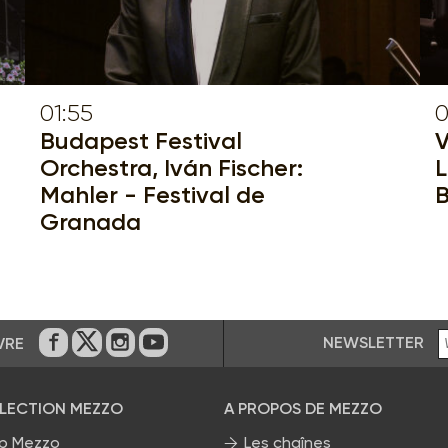
01:55
0
Budapest Festival
V
Orchestra, Iván Fischer:
L
Mahler - Festival de
B
Granada
NEWSLETTER
VRE
Sur Facebook
Sur Twitter
Sur Instagram
Sur Youtube
ÉLECTION MEZZO
A PROPOS DE MEZZO
p Mezzo
Les chaînes