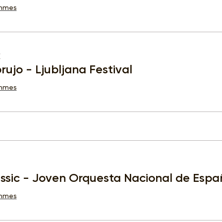
ammes
E
brujo - Ljubljana Festival
ammes
ssic - Joven Orquesta Nacional de Españ
ammes