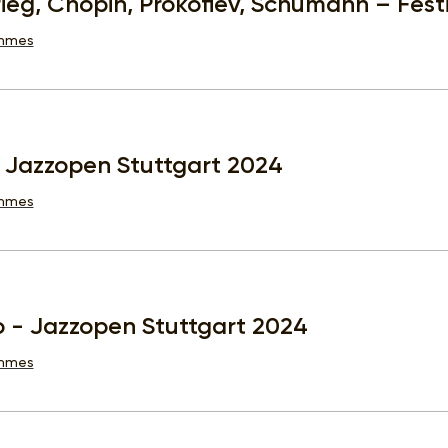
ieg, Chopin, Prokofiev, Schumann – Festi
ammes
 Jazzopen Stuttgart 2024
ammes
o - Jazzopen Stuttgart 2024
ammes