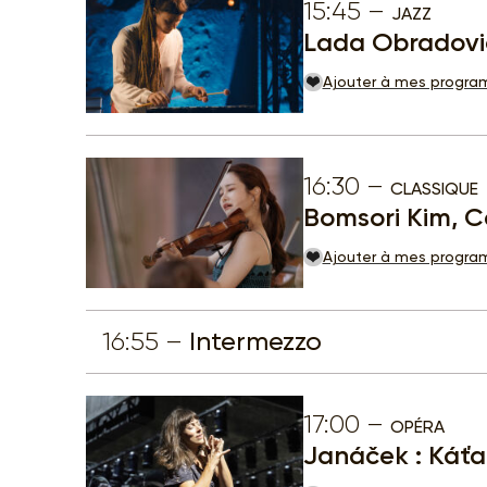
15:45
JAZZ
Lada Obradovic,
Ajouter à mes progr
16:30
CLASSIQUE
Bomsori Kim, C
Ajouter à mes progr
16:55
Intermezzo
17:00
OPÉRA
Janáček : Káťa