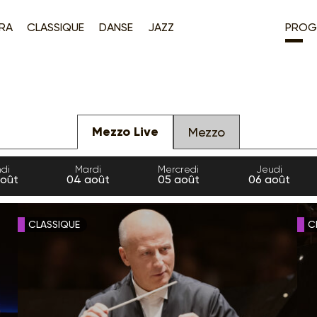
RA
CLASSIQUE
DANSE
JAZZ
PROG
Mezzo Live
Mezzo
di
Mardi
Mercredi
Jeudi
oût
04
août
05
août
06
août
CLASSIQUE
C