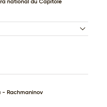
éra national du Capitole
ta - Rachmaninov