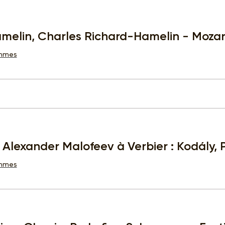
elin, Charles Richard-Hamelin - Mozart
ammes
 Alexander Malofeev à Verbier : Kodály, P
ammes