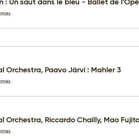
 : Un saut dans le bleu - Ballet de l’Op
ammes
l Orchestra, Paavo Järvi : Mahler 3
ammes
al Orchestra, Riccardo Chailly, Mao Fuji
ammes