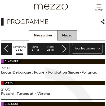
OUVRIR
PROGRAMME
Par
Mezzo Live
Mezzo
Précédent
Suivant
Univers
Samedi
Dimanche
Lundi
Mardi
Mercredi
Jeudi
Vendredi
25
jui
26
jui
27
jui
28
jui
29
jui
30
jui
31
jui
CLASSIQUE
19:50
Lucas Debargue : Fauré - Fondation Singer-Polignac
OPÉRA
21:00
Puccini : Turandot - Vérone
CLASSIQUE