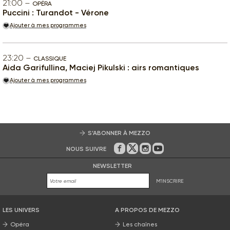
21:00
OPÉRA
Puccini : Turandot - Vérone
Ajouter à mes programmes
23:20
CLASSIQUE
Aida Garifullina, Maciej Pikulski : airs romantiques
Ajouter à mes programmes
S’ABONNER À MEZZO
NOUS SUIVRE
Sur Facebook
Sur Twitter
Sur Instagram
Sur Youtube
NEWSLETTER
M'INSCRIRE
LES UNIVERS
A PROPOS DE MEZZO
Opéra
Les chaînes