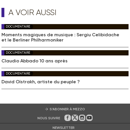
A VOIR AUSSI
DOCUMENTAIRE
Moments magiques de musique : Sergiu Celibidache
et le Berliner Philharmoniker
DOCUMENTAIRE
Claudio Abbado 10 ans après
DOCUMENTAIRE
David Oïstrakh, artiste du peuple ?
S’ABONNER À MEZZO
NOUS SUIVRE
Sur Facebook
Sur Twitter
Sur Instagram
Sur Youtube
NEWSLETTER