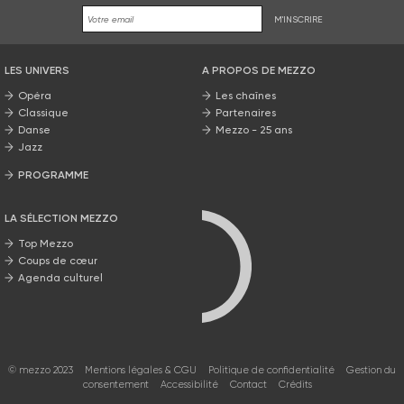
M'INSCRIRE
LES UNIVERS
A PROPOS DE MEZZO
Opéra
Les chaînes
Classique
Partenaires
Danse
Mezzo - 25 ans
Jazz
PROGRAMME
La grille Mezzo
LA SÉLECTION MEZZO
Top Mezzo
Coups de cœur
Agenda culturel
© mezzo 2023
Mentions légales & CGU
Politique de confidentialité
Gestion du
consentement
Accessibilité
Contact
Crédits