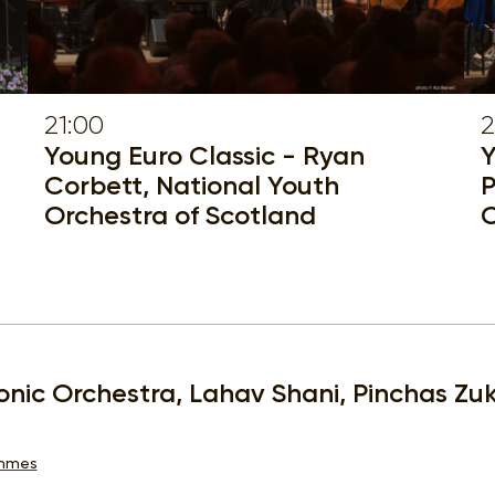
21:00
2
Young Euro Classic - Ryan
Y
Corbett, National Youth
P
Orchestra of Scotland
C
monic Orchestra, Lahav Shani, Pinchas Z
ammes