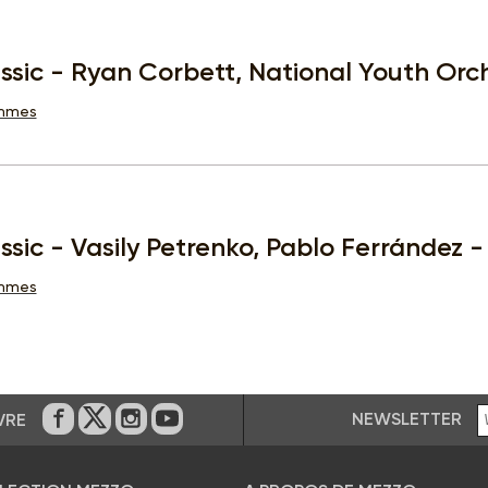
ssic - Ryan Corbett, National Youth Orc
ammes
ssic - Vasily Petrenko, Pablo Ferrández 
ammes
NEWSLETTER
VRE
Sur Facebook
Sur Twitter
Sur Instagram
Sur Youtube