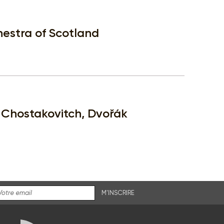
hestra of Scotland
- Chostakovitch, Dvořák
M'INSCRIRE