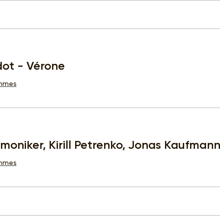
dot - Vérone
ammes
armoniker, Kirill Petrenko, Jonas Kaufma
ammes