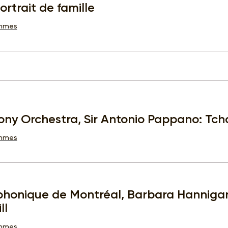
ortrait de famille
ammes
y Orchestra, Sir Antonio Pappano: Tcha
ammes
phonique de Montréal, Barbara Hanniga
ll
ammes