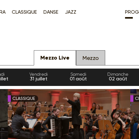
RA
CLASSIQUE
DANSE
JAZZ
PROG
Mezzo Live
Mezzo
di
Vendredi
Samedi
Dimanche
illet
31
juillet
01
août
02
août
CLASSIQUE
C