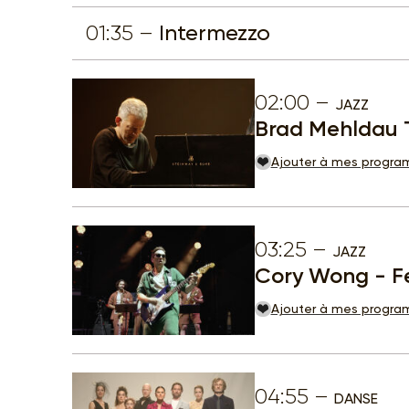
01:35
Intermezzo
02:00
JAZZ
Brad Mehldau T
Ajouter à mes progr
03:25
JAZZ
Cory Wong - Fe
Ajouter à mes progr
04:55
DANSE