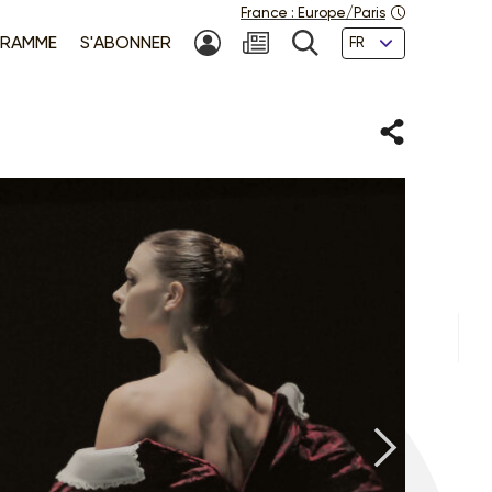
France
:
Europe/Paris
Langues
RAMME
S'ABONNER
MON COMPTE
NEWSLETTER
RECHERCHE
Partager
DANSE
Suivan