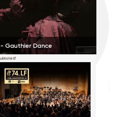
 - Gauthier Dance
Sleep
ublicité