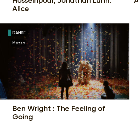
Hosseinpour, Jonathan Lunn:
A
Alice
DANSE
Mezzo
Ben Wright : The Feeling of
Going