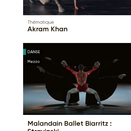
Thématique
Akram Khan
DANSE
Mezzo
Malandain Ballet Biarritz :