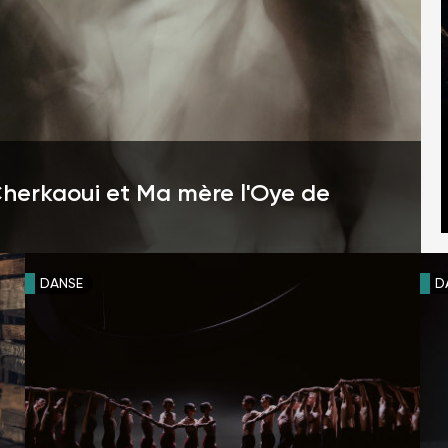
i Cherkaoui et Ma mère l'Oye de
DANSE
D