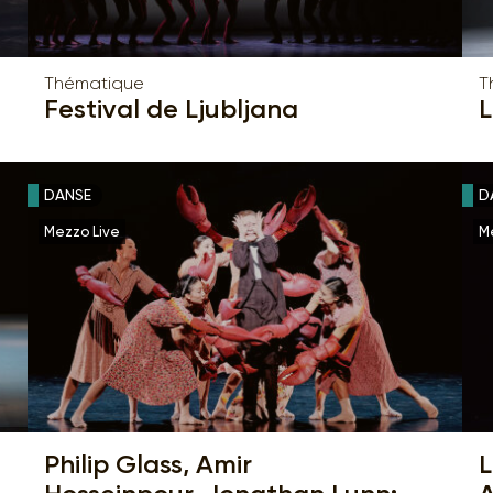
Thématique
T
Festival de Ljubljana
L
DANSE
D
Mezzo Live
M
Philip Glass, Amir
L