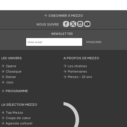
S’ABONNER À MEZZO
NOUS SUIVRE
Sur Facebook
Sur Twitter
Sur Instagram
Sur Youtube
NEWSLETTER
M'INSCRIRE
LES UNIVERS
A PROPOS DE MEZZO
Opéra
Les chaînes
Classique
Partenaires
Danse
Mezzo - 25 ans
Jazz
PROGRAMME
La grille Mezzo
LA SÉLECTION MEZZO
Top Mezzo
Coups de cœur
Agenda culturel