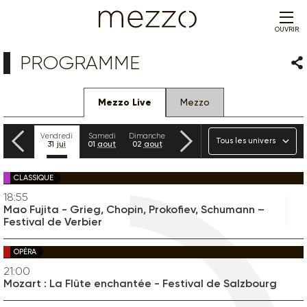
OUVRIR
PROGRAMME
Par
Mezzo Live
Mezzo
Précédent
Suivant
Univers
Jeudi
Vendredi
Samedi
Dimanche
Lundi
Mardi
Mercredi
30
jui
31
jui
01
aout
02
aout
03
aout
04
aout
05
aout
CLASSIQUE
18:55
Mao Fujita - Grieg, Chopin, Prokofiev, Schumann –
Festival de Verbier
OPÉRA
21:00
Mozart : La Flûte enchantée - Festival de Salzbourg