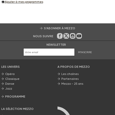
Ajouter à mes programmes
S’ABONNER À MEZZO
NOUS SUIVRE
Sur Facebook
Sur Twitter
Sur Instagram
Sur Youtube
NEWSLETTER
M'INSCRIRE
LES UNIVERS
A PROPOS DE MEZZO
Opéra
Les chaînes
Classique
Partenaires
Danse
Mezzo - 25 ans
Jazz
PROGRAMME
La grille Mezzo
LA SÉLECTION MEZZO