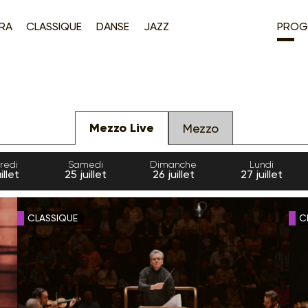
RA
CLASSIQUE
DANSE
JAZZ
PROG
Mezzo Live
Mezzo
redi
Samedi
Dimanche
Lundi
illet
25
juillet
26
juillet
27
juillet
CLASSIQUE
C