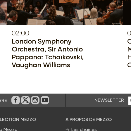
02:00
0
London Symphony
O
Orchestra, Sir Antonio
M
Pappano: Tchaïkovski,
H
Vaughan Williams
O
NEWSLETTER
VRE
Sur Facebook
Sur Twitter
Sur Instagram
Sur Youtube
ÉLECTION MEZZO
A PROPOS DE MEZZO
p Mezzo
Les chaînes