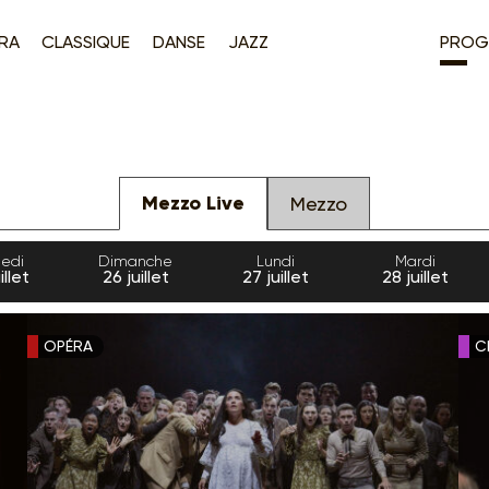
RA
CLASSIQUE
DANSE
JAZZ
PROG
Mezzo Live
Mezzo
edi
Dimanche
Lundi
Mardi
illet
26
juillet
27
juillet
28
juillet
OPÉRA
C