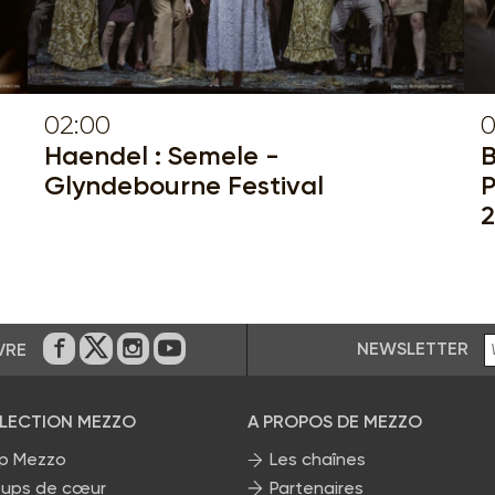
02:00
0
Haendel : Semele -
B
Glyndebourne Festival
P
NEWSLETTER
VRE
Sur Facebook
Sur Twitter
Sur Instagram
Sur Youtube
ÉLECTION MEZZO
A PROPOS DE MEZZO
p Mezzo
Les chaînes
ups de cœur
Partenaires