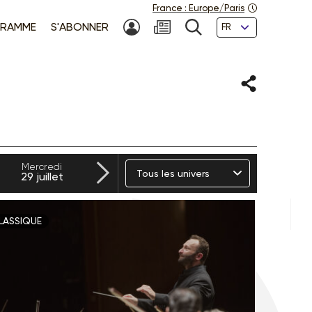
France
:
Europe/Paris
Langues
RAMME
S'ABONNER
MON COMPTE
NEWSLETTER
RECHERCHE
Partager
Suivant
Mercredi
Jeudi
Univers
Vendredi
Sam
29
juillet
30
juillet
31
juillet
01
a
LASSIQUE