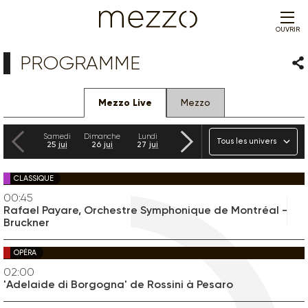
OUVRIR
PROGRAMME
Par
Mezzo Live
Mezzo
Précédent
Suivant
Univers
Samedi
Dimanche
Lundi
Mardi
Mercredi
Jeudi
25
jui
26
jui
27
jui
28
jui
29
jui
30
jui
CLASSIQUE
00:45
Rafael Payare, Orchestre Symphonique de Montréal -
Bruckner
OPÉRA
02:00
'Adelaide di Borgogna' de Rossini à Pesaro