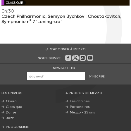
CLASSIQUE
04:30
Czech Philharmonic, Semyon Bychkov : Chostakovitch,
Symphonie n° 7 'Leningrad'
S’ABONNER À MEZZO
NOUS SUIVRE
Sur Facebook
Sur Twitter
Sur Instagram
Sur Youtube
NEWSLETTER
M'INSCRIRE
LES UNIVERS
A PROPOS DE MEZZO
Opéra
Les chaînes
Classique
Partenaires
Danse
Mezzo - 25 ans
Jazz
PROGRAMME