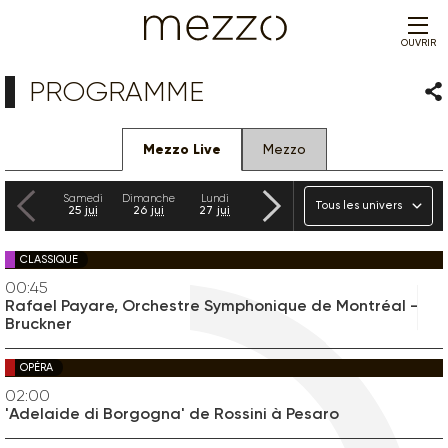
OUVRIR
PROGRAMME
Par
Mezzo Live
Mezzo
Précédent
Suivant
Univers
Samedi
Dimanche
Lundi
Mardi
Mercredi
Jeudi
25
jui
26
jui
27
jui
28
jui
29
jui
30
jui
CLASSIQUE
00:45
Rafael Payare, Orchestre Symphonique de Montréal -
Bruckner
OPÉRA
02:00
'Adelaide di Borgogna' de Rossini à Pesaro