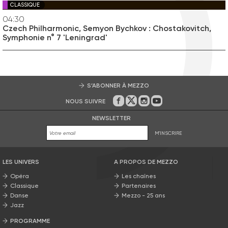
CLASSIQUE
04:30
Czech Philharmonic, Semyon Bychkov : Chostakovitch,
Symphonie n° 7 'Leningrad'
S’ABONNER À MEZZO
NOUS SUIVRE
Sur Facebook
Sur Twitter
Sur Instagram
Sur Youtube
NEWSLETTER
M'INSCRIRE
LES UNIVERS
A PROPOS DE MEZZO
Opéra
Les chaînes
Classique
Partenaires
Danse
Mezzo - 25 ans
Jazz
PROGRAMME