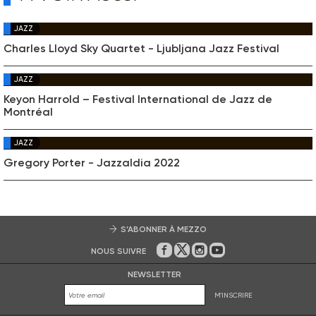
JAZZ
Charles Lloyd Sky Quartet - Ljubljana Jazz Festival
JAZZ
Keyon Harrold – Festival International de Jazz de
Montréal
JAZZ
Gregory Porter - Jazzaldia 2022
S’ABONNER À MEZZO
NOUS SUIVRE
Sur Facebook
Sur Twitter
Sur Instagram
Sur Youtube
NEWSLETTER
M'INSCRIRE