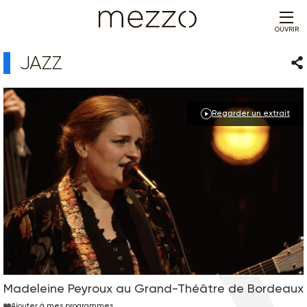
OUVRIR
JAZZ
Par
Regarder un extrait
Madeleine Peyroux au Grand-Théâtre de Bordeaux
Ajouter à mes programmes