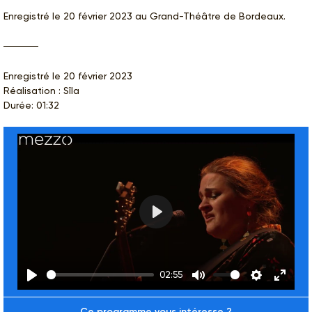
Enregistré le 20 février 2023 au Grand-Théâtre de Bordeaux.
Enregistré le 20 février 2023
Réalisation : Sîla
Durée: 01:32
Play
02:55
Play
Mute
Settings
Enter
Ce programme vous intéresse ?