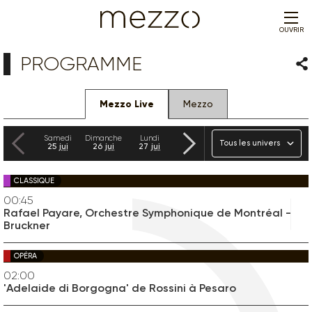
OUVRIR
PROGRAMME
Par
Mezzo Live
Mezzo
Précédent
Suivant
Univers
Samedi
Dimanche
Lundi
Mardi
Mercredi
Jeudi
25
jui
26
jui
27
jui
28
jui
29
jui
30
jui
CLASSIQUE
00:45
Rafael Payare, Orchestre Symphonique de Montréal -
Bruckner
OPÉRA
02:00
'Adelaide di Borgogna' de Rossini à Pesaro