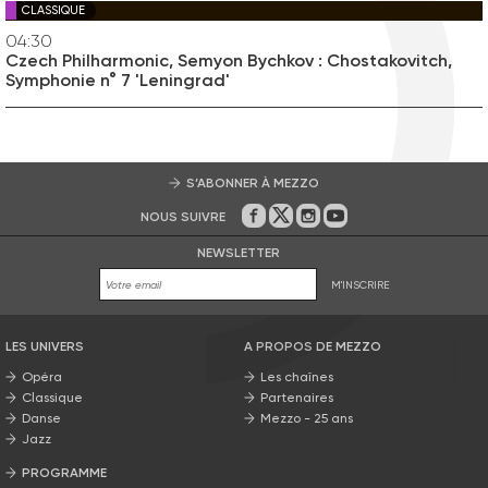
CLASSIQUE
04:30
Czech Philharmonic, Semyon Bychkov : Chostakovitch,
Symphonie n° 7 'Leningrad'
S’ABONNER À MEZZO
NOUS SUIVRE
Sur Facebook
Sur Twitter
Sur Instagram
Sur Youtube
NEWSLETTER
M'INSCRIRE
LES UNIVERS
A PROPOS DE MEZZO
Opéra
Les chaînes
Classique
Partenaires
Danse
Mezzo - 25 ans
Jazz
PROGRAMME