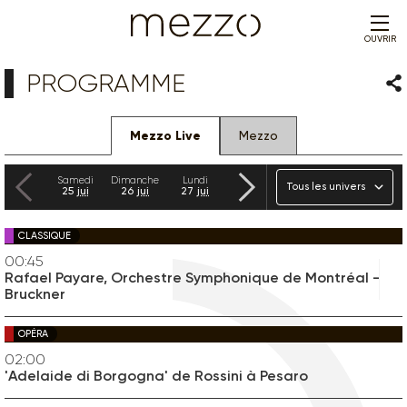
OUVRIR
PROGRAMME
Par
Mezzo Live
Mezzo
Précédent
Suivant
Univers
Samedi
Dimanche
Lundi
Mardi
Mercredi
Jeudi
25
jui
26
jui
27
jui
28
jui
29
jui
30
jui
CLASSIQUE
00:45
Rafael Payare, Orchestre Symphonique de Montréal -
Bruckner
OPÉRA
02:00
'Adelaide di Borgogna' de Rossini à Pesaro