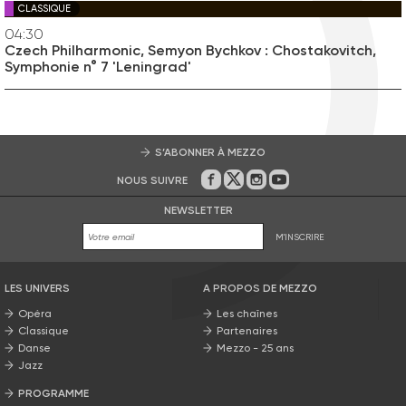
CLASSIQUE
04:30
Czech Philharmonic, Semyon Bychkov : Chostakovitch,
Symphonie n° 7 'Leningrad'
S’ABONNER À MEZZO
NOUS SUIVRE
Sur Facebook
Sur Twitter
Sur Instagram
Sur Youtube
NEWSLETTER
M'INSCRIRE
LES UNIVERS
A PROPOS DE MEZZO
Opéra
Les chaînes
Classique
Partenaires
Danse
Mezzo - 25 ans
Jazz
PROGRAMME