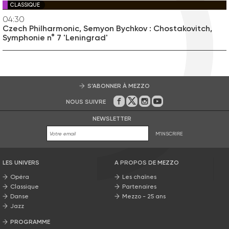
CLASSIQUE
04:30
Czech Philharmonic, Semyon Bychkov : Chostakovitch,
Symphonie n° 7 'Leningrad'
S’ABONNER À MEZZO
NOUS SUIVRE
Sur Facebook
Sur Twitter
Sur Instagram
Sur Youtube
NEWSLETTER
M'INSCRIRE
LES UNIVERS
A PROPOS DE MEZZO
Opéra
Les chaînes
Classique
Partenaires
Danse
Mezzo - 25 ans
Jazz
PROGRAMME