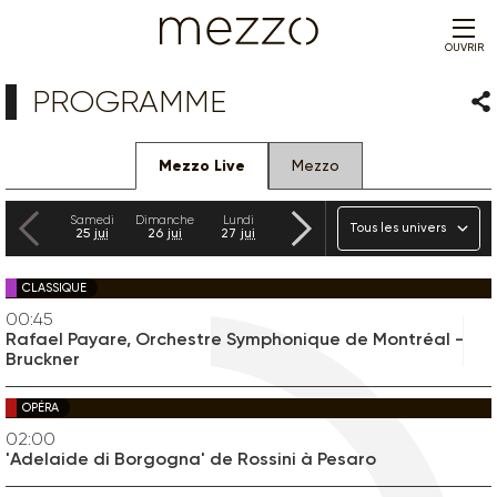
OUVRIR
PROGRAMME
Par
Mezzo Live
Mezzo
Précédent
Suivant
Univers
Samedi
Dimanche
Lundi
Mardi
Mercredi
Jeudi
25
jui
26
jui
27
jui
28
jui
29
jui
30
jui
CLASSIQUE
00:45
Rafael Payare, Orchestre Symphonique de Montréal -
Bruckner
OPÉRA
02:00
'Adelaide di Borgogna' de Rossini à Pesaro