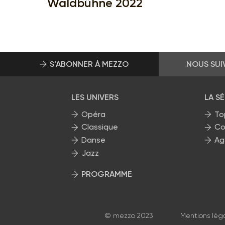
Waldbühne 2022
S’ABONNER À MEZZO
NOUS SUI
LES UNIVERS
LA S
Opéra
To
Classique
Co
Danse
Ag
Jazz
PROGRAMME
La grille Mezzo
© mezzo 2023
Mentions lég