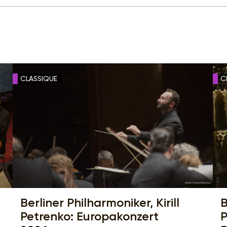
CLASSIQUE
C
Berliner Philharmoniker, Kirill
B
Petrenko: Europakonzert
P