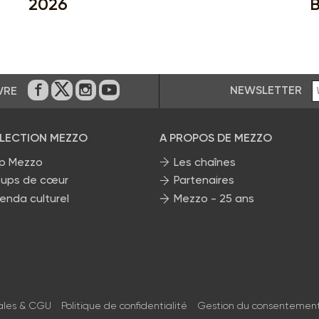
2026
B
NEWSLETTER
VRE
Sur Facebook
Sur Twitter
Sur Instagram
Sur Youtube
ÉLECTION MEZZO
A PROPOS DE MEZZO
p Mezzo
Les chaînes
ups de cœur
Partenaires
enda culturel
Mezzo - 25 ans
ales & CGU
Politique de confidentialité
Gestion du consentemen