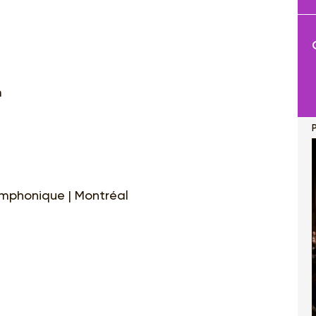
m
P
ymphonique | Montréal