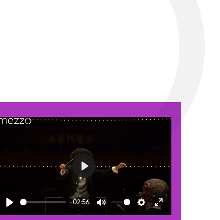
Play
-02:56
Play
Mute
Settings
Enter