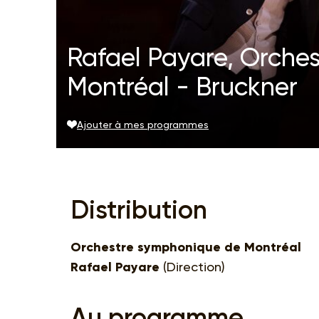
Rafael Payare, Orche
Montréal - Bruckner
Ajouter à mes programmes
Distribution
Orchestre symphonique de Montréal
Rafael Payare
(Direction)
Au programme