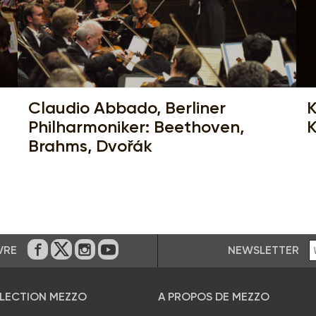
Claudio Abbado, Berliner
K
Philharmoniker: Beethoven,
K
Brahms, Dvořák
NEWSLETTER
VRE
Sur Facebook
Sur Twitter
Sur Instagram
Sur Youtube
ÉLECTION MEZZO
A PROPOS DE MEZZO