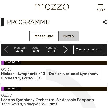
OUVRIR
PROGRAMME
Par
Mezzo Live
Mezzo
Précédent
Suivant
Univers
Mercredi
Jeudi
Vendredi
Samedi
Dimanche
Lundi
22
jui
23
jui
24
jui
25
jui
26
jui
27
jui
CLASSIQUE
00:35
Nielsen : Symphonie n° 3 - Danish National Symphony
Orchestra, Fabio Luisi
CLASSIQUE
02:00
London Symphony Orchestra, Sir Antonio Pappano:
Tchaïkovski, Vaughan Williams