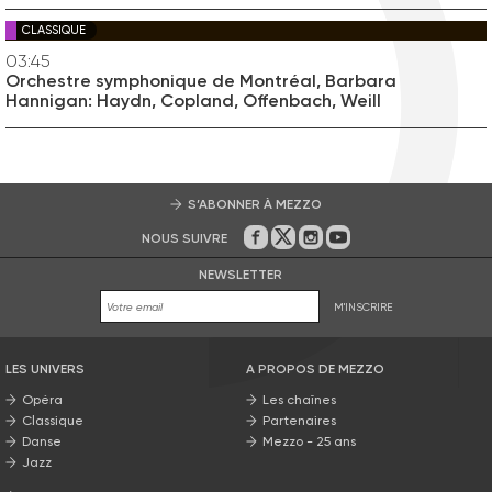
CLASSIQUE
03:45
Orchestre symphonique de Montréal, Barbara
Hannigan: Haydn, Copland, Offenbach, Weill
S’ABONNER À MEZZO
NOUS SUIVRE
Sur Facebook
Sur Twitter
Sur Instagram
Sur Youtube
NEWSLETTER
M'INSCRIRE
LES UNIVERS
A PROPOS DE MEZZO
Opéra
Les chaînes
Classique
Partenaires
Danse
Mezzo - 25 ans
Jazz