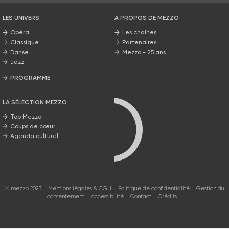
LES UNIVERS
A PROPOS DE MEZZO
Opéra
Les chaînes
Classique
Partenaires
Danse
Mezzo - 25 ans
Jazz
PROGRAMME
La grille Mezzo
LA SÉLECTION MEZZO
Top Mezzo
Coups de cœur
Agenda culturel
© mezzo 2023
Mentions légales & CGU
Politique de confidentialité
Gestion du
consentement
Accessibilité
Contact
Crédits