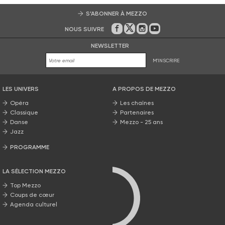
S’ABONNER À MEZZO
NOUS SUIVRE
Sur Facebook
Sur Twitter
Sur Instagram
Sur Youtube
NEWSLETTER
M'INSCRIRE
LES UNIVERS
A PROPOS DE MEZZO
Opéra
Les chaînes
Classique
Partenaires
Danse
Mezzo - 25 ans
Jazz
PROGRAMME
La grille Mezzo
LA SÉLECTION MEZZO
Top Mezzo
Coups de cœur
Agenda culturel