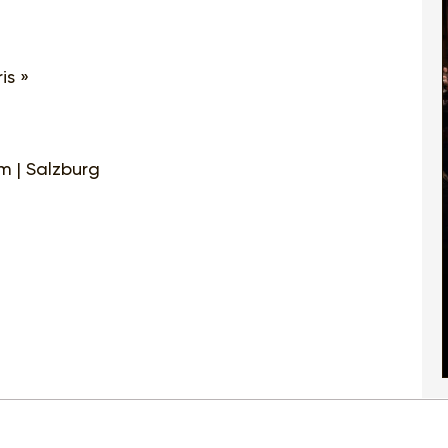
is »
um | Salzburg