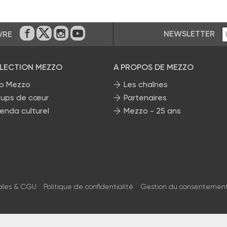
NEWSLETTER
VRE
Sur Facebook
Sur Twitter
Sur Instagram
Sur Youtube
ÉLECTION MEZZO
A PROPOS DE MEZZO
p Mezzo
Les chaînes
ups de cœur
Partenaires
enda culturel
Mezzo - 25 ans
ales & CGU
Politique de confidentialité
Gestion du consentemen