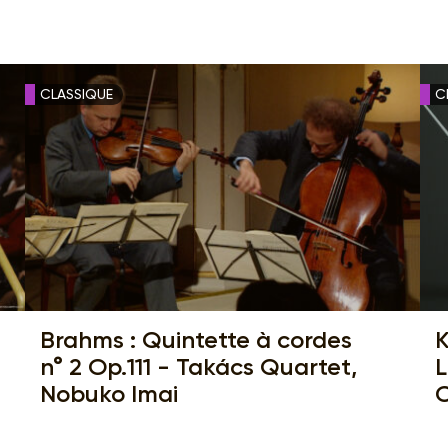
CLASSIQUE
C
Brahms : Quintette à cordes
K
n° 2 Op.111 - Takács Quartet,
L
Nobuko Imai
C