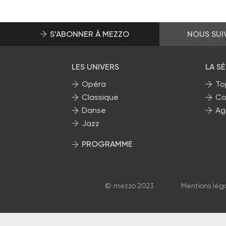
S’ABONNER À MEZZO
NOUS SUI
LES UNIVERS
LA S
Opéra
To
Classique
Co
Danse
Ag
Jazz
PROGRAMME
La grille Mezzo
© mezzo 2023
Mentions lég