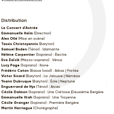
Distribution
Le Concert d'Astrée
Emmanuelle Haïm
(Direction)
Alex Ollé
(Mise en scène)
Tassis Christoyannis
(Baryton)
Samuel Boden
(Ténor) : Idamante
Hélène Carpentier
(Soprano) : Électre
Eva Zaïcik
(Mezzo-soprano) : Vénus
Lucy Page
(Soprano) : Ilione
Frédéric Caton
(Basse (voix)) : Arbas | Protée
Victor Sicard
(Baryton) : La Jalousie | Némésis
Yoann Dubruque
(Baryton) : Éole | Neptune
Enguerrand de Hys
(Ténor) : Arcas
Cécile Dalmon
(Soprano) : Une Crétoise |Deuxième Bergère
Emmanuelle Ifrah
(Soprano) : Une Troyenne
Cécile Granger
(Soprano) : Première Bergère
Martin Harriague
(Chorégraphe)