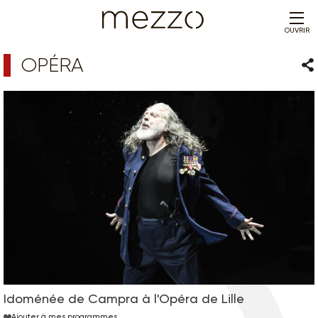
OUVRIR
OPÉRA
Par
Idoménée de Campra à l'Opéra de Lille
Ajouter à mes programmes