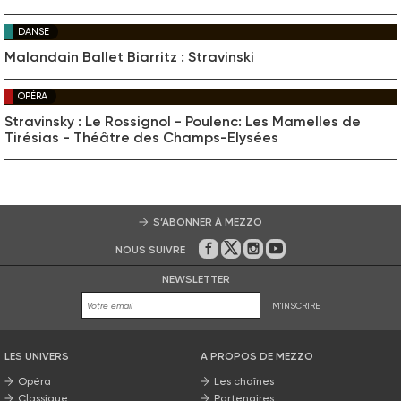
DANSE
Malandain Ballet Biarritz : Stravinski
OPÉRA
Stravinsky : Le Rossignol - Poulenc: Les Mamelles de
Tirésias - Théâtre des Champs-Elysées
S’ABONNER À MEZZO
NOUS SUIVRE
Sur Facebook
Sur Twitter
Sur Instagram
Sur Youtube
NEWSLETTER
M'INSCRIRE
LES UNIVERS
A PROPOS DE MEZZO
Opéra
Les chaînes
Classique
Partenaires