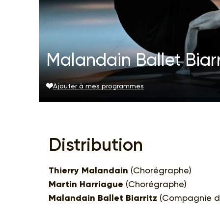
Malandain Ballet Biarri
Ajouter à mes programmes
Distribution
Thierry Malandain
(Chorégraphe)
Martin Harriague
(Chorégraphe)
Malandain Ballet Biarritz
(Compagnie de