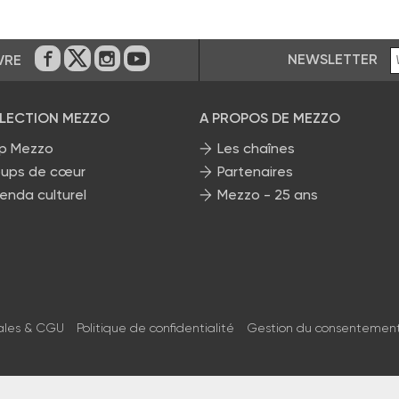
NEWSLETTER
VRE
Sur Facebook
Sur Twitter
Sur Instagram
Sur Youtube
ÉLECTION MEZZO
A PROPOS DE MEZZO
p Mezzo
Les chaînes
ups de cœur
Partenaires
enda culturel
Mezzo - 25 ans
ales & CGU
Politique de confidentialité
Gestion du consentemen