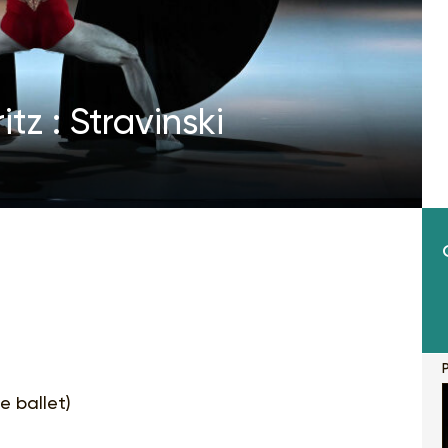
tz : Stravinski
P
 ballet)