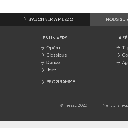
S’ABONNER À MEZZO
NOUS SUI
LES UNIVERS
LA S
Opéra
To
Classique
Co
Danse
Ag
Jazz
PROGRAMME
La grille Mezzo
© mezzo 2023
Mentions lég