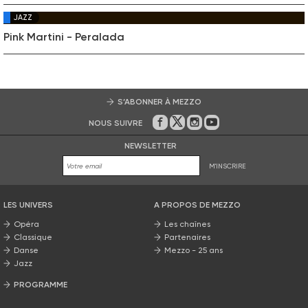
JAZZ
Pink Martini - Peralada
S’ABONNER À MEZZO
NOUS SUIVRE
Sur Facebook
Sur Twitter
Sur Instagram
Sur Youtube
NEWSLETTER
M'INSCRIRE
LES UNIVERS
A PROPOS DE MEZZO
Opéra
Les chaînes
Classique
Partenaires
Danse
Mezzo - 25 ans
Jazz
PROGRAMME
La grille Mezzo