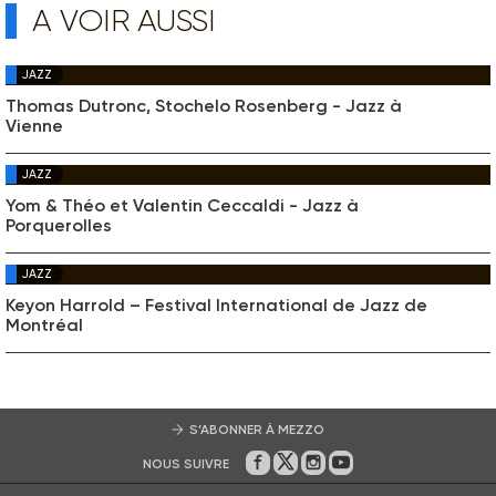
A VOIR AUSSI
JAZZ
Thomas Dutronc, Stochelo Rosenberg - Jazz à
Vienne
JAZZ
Yom & Théo et Valentin Ceccaldi - Jazz à
Porquerolles
JAZZ
Keyon Harrold – Festival International de Jazz de
Montréal
S’ABONNER À MEZZO
NOUS SUIVRE
Sur Facebook
Sur Twitter
Sur Instagram
Sur Youtube