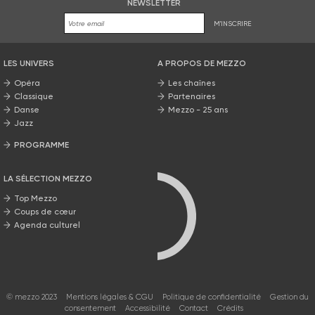
NEWSLETTER
M'INSCRIRE
LES UNIVERS
A PROPOS DE MEZZO
Opéra
Les chaînes
Classique
Partenaires
Danse
Mezzo - 25 ans
Jazz
PROGRAMME
La grille Mezzo
LA SÉLECTION MEZZO
Top Mezzo
Coups de cœur
Agenda culturel
© mezzo 2023
Mentions légales & CGU
Politique de confidentialité
Gestion du
consentement
Accessibilité
Contact
Crédits