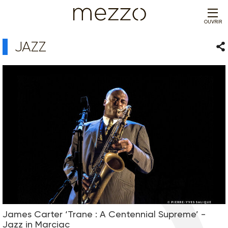
OUVRIR
JAZZ
Par
James Carter ‘Trane : A Centennial Supreme’ -
Jazz in Marciac