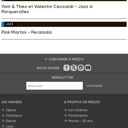
Yom & Théo et Valentin Ceccaldi - Jazz à
Porquerolles
JAZZ
Pink Martini - Peralada
S’ABONNER À MEZZO
NOUS SUIVRE
Sur Facebook
Sur Twitter
Sur Instagram
Sur Youtube
NEWSLETTER
M'INSCRIRE
LES UNIVERS
A PROPOS DE MEZZO
Opéra
Les chaînes
Classique
Partenaires
Danse
Mezzo - 25 ans
Jazz