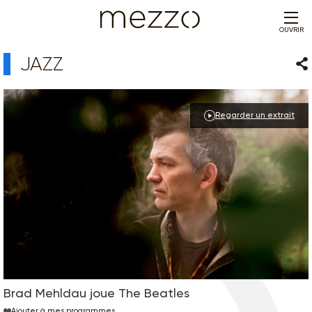
OUVRIR
JAZZ
Par
Regarder un extrait
Brad Mehldau joue The Beatles
Ajouter à mes programmes