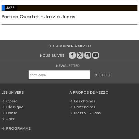
JAZZ
Portico Quartet - Jazz à Junas
S’ABONNER À MEZZO
NOUS SUIVRE
Sur Facebook
Sur Twitter
Sur Instagram
Sur Youtube
NEWSLETTER
M'INSCRIRE
LES UNIVERS
A PROPOS DE MEZZO
Opéra
Les chaînes
Classique
Partenaires
Danse
Mezzo - 25 ans
Jazz
PROGRAMME
La grille Mezzo