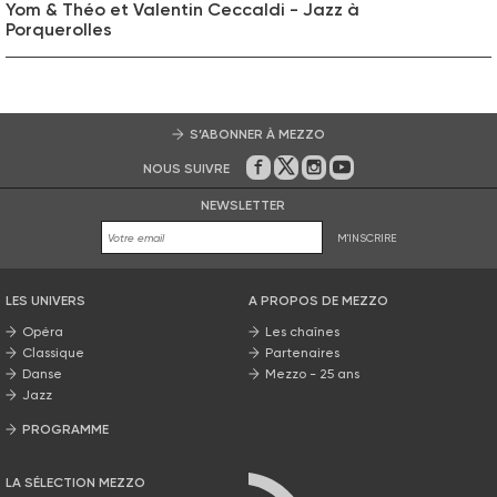
Yom & Théo et Valentin Ceccaldi - Jazz à
Porquerolles
S’ABONNER À MEZZO
NOUS SUIVRE
Sur Facebook
Sur Twitter
Sur Instagram
Sur Youtube
NEWSLETTER
M'INSCRIRE
LES UNIVERS
A PROPOS DE MEZZO
Opéra
Les chaînes
Classique
Partenaires
Danse
Mezzo - 25 ans
Jazz
PROGRAMME
La grille Mezzo
LA SÉLECTION MEZZO