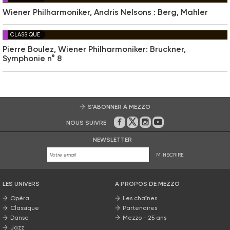
Wiener Philharmoniker, Andris Nelsons : Berg, Mahler
CLASSIQUE
Pierre Boulez, Wiener Philharmoniker: Bruckner,
Symphonie n° 8
S’ABONNER À MEZZO
NOUS SUIVRE
Sur Facebook
Sur Twitter
Sur Instagram
Sur Youtube
NEWSLETTER
M'INSCRIRE
LES UNIVERS
A PROPOS DE MEZZO
Opéra
Les chaînes
Classique
Partenaires
Danse
Mezzo - 25 ans
Jazz