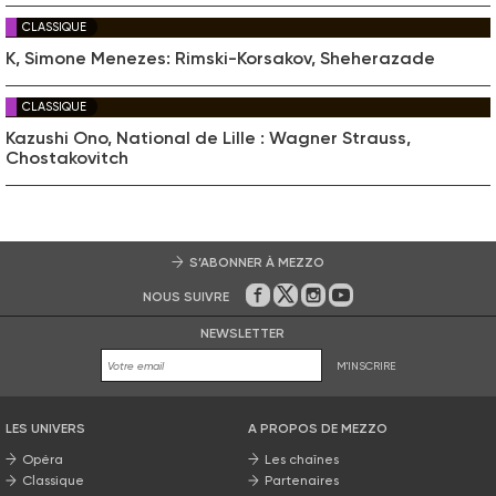
CLASSIQUE
K, Simone Menezes: Rimski-Korsakov, Sheherazade
CLASSIQUE
Kazushi Ono, National de Lille : Wagner Strauss,
Chostakovitch
S’ABONNER À MEZZO
NOUS SUIVRE
Sur Facebook
Sur Twitter
Sur Instagram
Sur Youtube
NEWSLETTER
M'INSCRIRE
LES UNIVERS
A PROPOS DE MEZZO
Opéra
Les chaînes
Classique
Partenaires