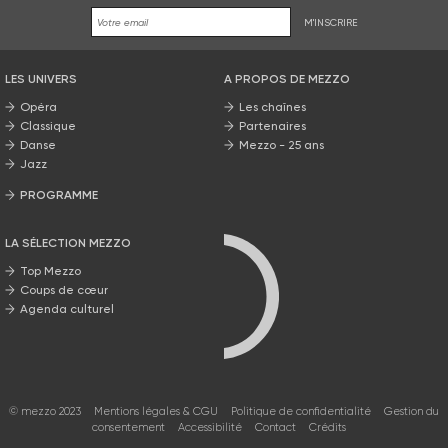
M'INSCRIRE
LES UNIVERS
A PROPOS DE MEZZO
Opéra
Les chaînes
Classique
Partenaires
Danse
Mezzo - 25 ans
Jazz
PROGRAMME
La grille Mezzo
LA SÉLECTION MEZZO
Top Mezzo
Coups de cœur
Agenda culturel
© mezzo 2023
Mentions légales & CGU
Politique de confidentialité
Gestion du
consentement
Accessibilité
Contact
Crédits