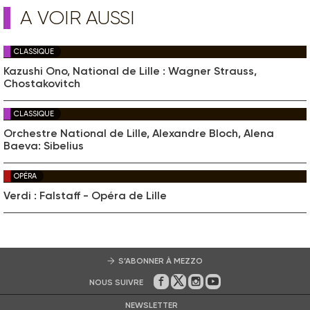
A VOIR AUSSI
CLASSIQUE
Kazushi Ono, National de Lille : Wagner Strauss,
Chostakovitch
CLASSIQUE
Orchestre National de Lille, Alexandre Bloch, Alena
Baeva: Sibelius
OPÉRA
Verdi : Falstaff - Opéra de Lille
S’ABONNER À MEZZO
NOUS SUIVRE
Sur Facebook
Sur Twitter
Sur Instagram
Sur Youtube
NEWSLETTER