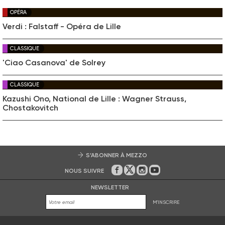
OPÉRA
Verdi : Falstaff - Opéra de Lille
CLASSIQUE
'Ciao Casanova' de Solrey
CLASSIQUE
Kazushi Ono, National de Lille : Wagner Strauss,
Chostakovitch
S’ABONNER À MEZZO
NOUS SUIVRE
Sur Facebook
Sur Twitter
Sur Instagram
Sur Youtube
NEWSLETTER
M'INSCRIRE