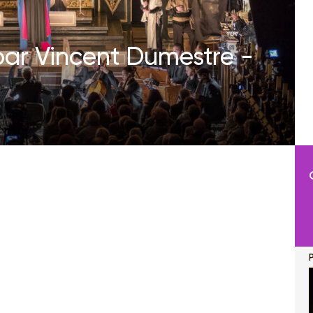
 par Vincent Dumestre -
P