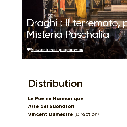
Draghi : Il terremoto,
Misteria Paschalia
Ajouter à mes programmes
Distribution
Le Poeme Harmonique
Arte dei Suonatori
Vincent Dumestre
(Direction)