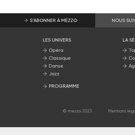
S’ABONNER À MEZZO
NOUS SUI
LES UNIVERS
LA S
Opéra
To
Classique
Co
Danse
Ag
Jazz
PROGRAMME
La grille Mezzo
© mezzo 2023
Mentions lég