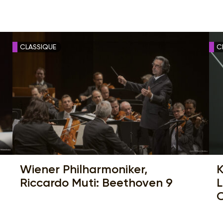
CLASSIQUE
C
Wiener Philharmoniker,
K
Riccardo Muti: Beethoven 9
L
C