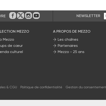
NEWSLETTER
VRE
Sur Facebook
Sur Twitter
Sur Instagram
Sur Youtube
ÉLECTION MEZZO
A PROPOS DE MEZZO
p Mezzo
Les chaînes
ups de cœur
Partenaires
enda culturel
Mezzo - 25 ans
ales & CGU
Politique de confidentialité
Gestion du consentemen