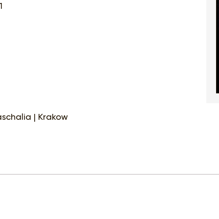
1
aschalia | Krakow