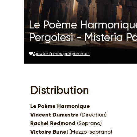
Le Poème Harmonique
Pergolesi - Misteria P
Ajouter à mes programmes
Distribution
Le Poème Harmonique
Vincent Dumestre
(Direction)
Rachel Redmond
(Soprano)
Victoire Bunel
(Mezzo-soprano)