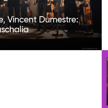
, Vincent Dumestre:
aschalia