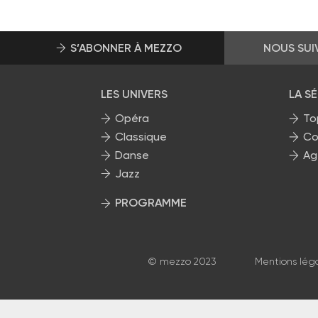
S’ABONNER À MEZZO
NOUS SUI
LES UNIVERS
LA S
Opéra
To
Classique
Co
Danse
Ag
Jazz
PROGRAMME
La grille Mezzo
© mezzo 2023
Mentions lég