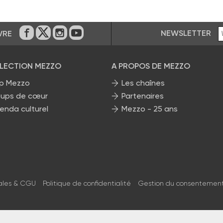
NEWSLETTER
VRE
Sur Facebook
Sur Twitter
Sur Instagram
Sur Youtube
ÉLECTION MEZZO
A PROPOS DE MEZZO
p Mezzo
Les chaînes
ups de cœur
Partenaires
enda culturel
Mezzo - 25 ans
ales & CGU
Politique de confidentialité
Gestion du consentemen