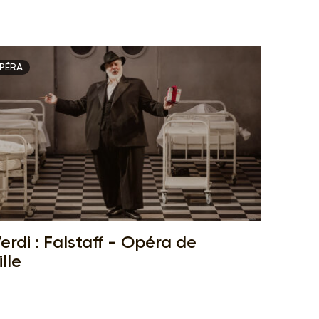
PÉRA
erdi : Falstaff - Opéra de
ille