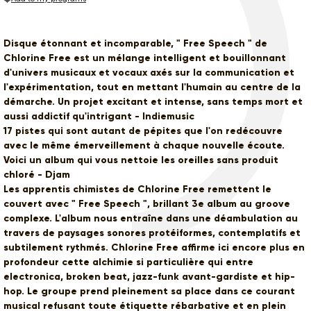
Disque étonnant et incomparable, " Free Speech " de
Chlorine Free est un mélange intelligent et bouillonnant
d'univers musicaux et vocaux axés sur la communication et
l'expérimentation, tout en mettant l'humain au centre de la
démarche. Un projet excitant et intense, sans temps mort et
aussi addictif qu'intrigant - Indiemusic
17 pistes qui sont autant de pépites que l'on redécouvre
avec le même émerveillement à chaque nouvelle écoute.
Voici un album qui vous nettoie les oreilles sans produit
chloré - Djam
Les apprentis chimistes de Chlorine Free remettent le
couvert avec " Free Speech ", brillant 3e album au groove
complexe. L'album nous entraîne dans une déambulation au
travers de paysages sonores protéiformes, contemplatifs et
subtilement rythmés. Chlorine Free affirme ici encore plus en
profondeur cette alchimie si particulière qui entre
electronica, broken beat, jazz-funk avant-gardiste et hip-
hop. Le groupe prend pleinement sa place dans ce courant
musical refusant toute étiquette rébarbative et en plein