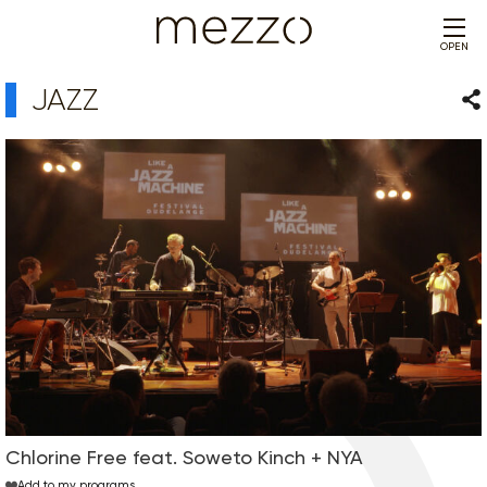
OPEN
JAZZ
Sha
Chlorine Free feat. Soweto Kinch + NYA
Add to my programs