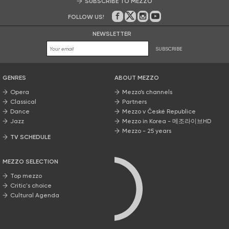
SUBSCRIBE TO MEZZO
FOLLOW US!
On Facebook
on Twitter
on Instagram
on Youtube
NEWSLETTER
SUBSCRIBE
GENRES
ABOUT MEZZO
Opera
Mezzo’s channels
Classical
Partners
Dance
Mezzo v České Republice
Jazz
Mezzo in Korea - 메조라이브HD
Mezzo - 25 years
TV SCHEDULE
MEZZO SELECTION
Top mezzo
Critic's choice
Cultural Agenda