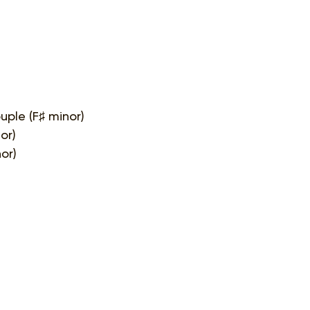
ouple (F♯ minor)
or)
or)