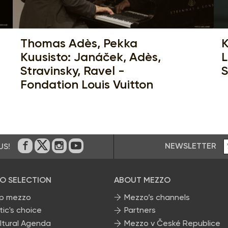
Thomas Adès, Pekka
K
Kuusisto: Janáček, Adès,
L
Stravinsky, Ravel -
S
Fondation Louis Vuitton
NEWSLETTER
US!
On Facebook
on Twitter
on Instagram
on Youtube
O SELECTION
ABOUT MEZZO
p mezzo
Mezzo’s channels
tic's choice
Partners
ltural Agenda
Mezzo v České Republice