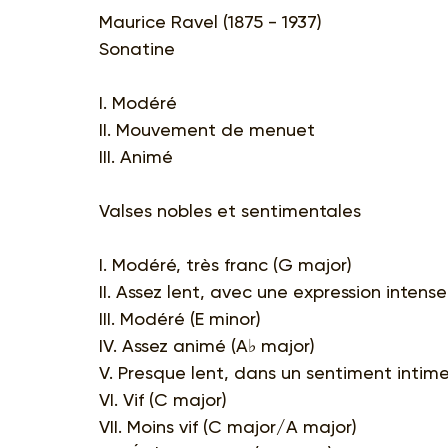
Maurice Ravel (1875 - 1937)
Sonatine
I. Modéré
II. Mouvement de menuet
III. Animé
Valses nobles et sentimentales
I. Modéré, très franc (G major)
II. Assez lent, avec une expression intense
III. Modéré (E minor)
IV. Assez animé (A♭ major)
V. Presque lent, dans un sentiment intime
VI. Vif (C major)
VII. Moins vif (C major/A major)