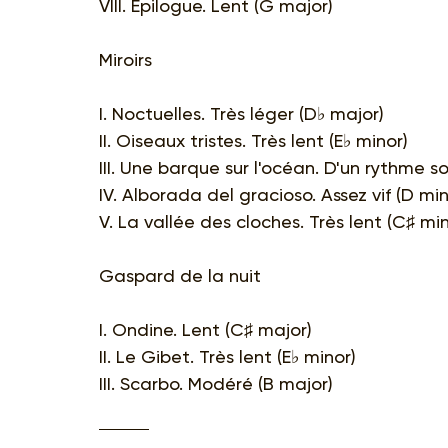
VIII. Épilogue. Lent (G major)
Miroirs
I. Noctuelles. Très léger (D♭ major)
II. Oiseaux tristes. Très lent (E♭ minor)
III. Une barque sur l'océan. D'un rythme s
IV. Alborada del gracioso. Assez vif (D min
V. La vallée des cloches. Très lent (C♯ min
Gaspard de la nuit
I. Ondine. Lent (C♯ major)
II. Le Gibet. Très lent (E♭ minor)
III. Scarbo. Modéré (B major)