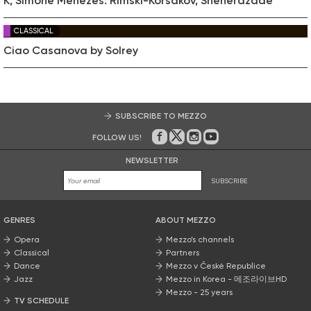
K, Simone Menezes: Rimski-Korsakov, Sheherazade
CLASSICAL
Ciao Casanova by Solrey
SUBSCRIBE TO MEZZO
FOLLOW US!
On Facebook
on Twitter
on Instagram
on Youtube
NEWSLETTER
SUBSCRIBE
GENRES
ABOUT MEZZO
Opera
Mezzo’s channels
Classical
Partners
Dance
Mezzo v České Republice
Jazz
Mezzo in Korea - 메조라이브HD
Mezzo - 25 years
TV SCHEDULE