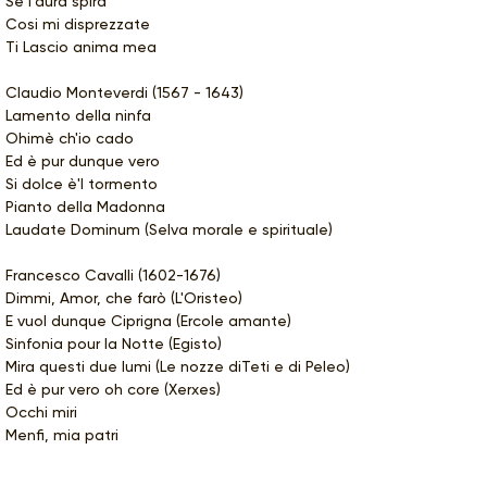
Se l'aura spira
Cosi mi disprezzate
Ti Lascio anima mea
Claudio Monteverdi (1567 - 1643)
Lamento della ninfa
Ohimè ch'io cado
Ed è pur dunque vero
Si dolce è'l tormento
Pianto della Madonna
Laudate Dominum (Selva morale e spirituale)
Francesco Cavalli (1602-1676)
Dimmi, Amor, che farò (L'Oristeo)
E vuol dunque Ciprigna (Ercole amante)
Sinfonia pour la Notte (Egisto)
Mira questi due lumi (Le nozze diTeti e di Peleo)
Ed è pur vero oh core (Xerxes)
Occhi miri
Menfi, mia patri