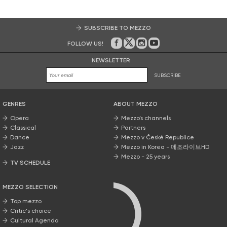
SUBSCRIBE TO MEZZO
FOLLOW US!
On Facebook
on Twitter
on Instagram
on Youtube
NEWSLETTER
SUBSCRIBE
GENRES
ABOUT MEZZO
Opera
Mezzo’s channels
Classical
Partners
Dance
Mezzo v České Republice
Jazz
Mezzo in Korea - 메조라이브HD
Mezzo - 25 years
TV SCHEDULE
MEZZO SELECTION
Top mezzo
Critic's choice
Cultural Agenda