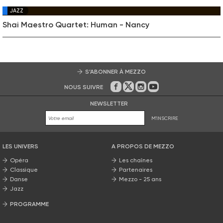
JAZZ
Shai Maestro Quartet: Human - Nancy
S’ABONNER À MEZZO
NOUS SUIVRE
Sur Facebook
Sur Twitter
Sur Instagram
Sur Youtube
NEWSLETTER
M'INSCRIRE
LES UNIVERS
A PROPOS DE MEZZO
Opéra
Les chaînes
Classique
Partenaires
Danse
Mezzo - 25 ans
Jazz
PROGRAMME
La grille Mezzo