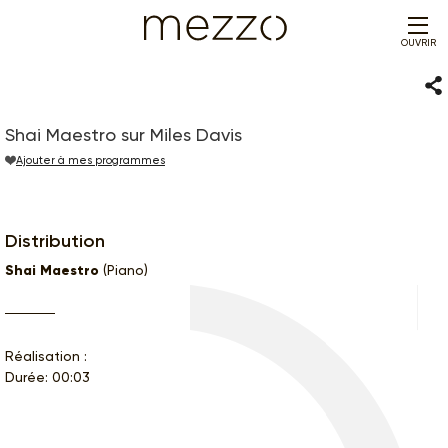
OUVRIR
Par
Shai Maestro sur Miles Davis
Ajouter à mes programmes
Distribution
Shai Maestro
(Piano)
Réalisation :
Durée: 00:03
Ce programme vous intéresse ?