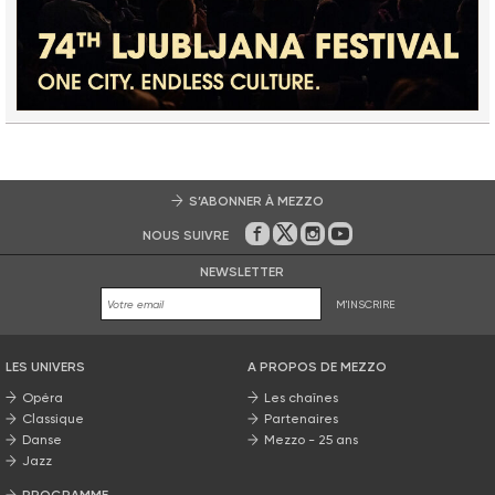
S’ABONNER À MEZZO
NOUS SUIVRE
Sur Facebook
Sur Twitter
Sur Instagram
Sur Youtube
NEWSLETTER
M'INSCRIRE
LES UNIVERS
A PROPOS DE MEZZO
Opéra
Les chaînes
Classique
Partenaires
Danse
Mezzo - 25 ans
Jazz
PROGRAMME