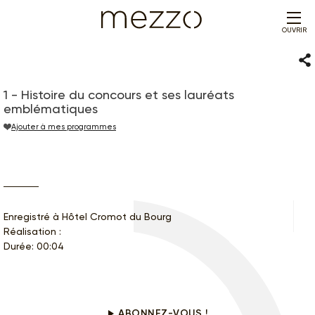
OUVRIR
Par
1 - Histoire du concours et ses lauréats
emblématiques
Ajouter à mes programmes
Enregistré à Hôtel Cromot du Bourg
Réalisation :
Durée: 00:04
Ce programme vous intéresse ?
ABONNEZ-VOUS !