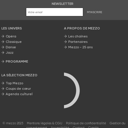
NEWSLETTER
M'INSCRIRE
LES UNIVERS
A PROPOS DE MEZZO
Opéra
Les chaînes
Classique
Partenaires
Danse
Mezzo - 25 ans
Jazz
PROGRAMME
La grille Mezzo
LA SÉLECTION MEZZO
Top Mezzo
Coups de cœur
Agenda culturel
© mezzo 2023
Mentions légales & CGU
Politique de confidentialité
Gestion du
consentement
Accessibilité
Contact
Crédits