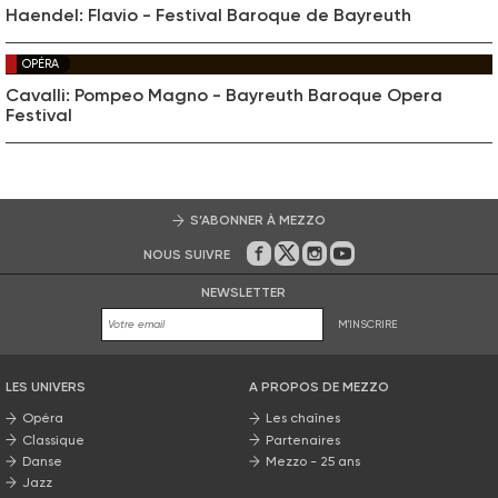
Haendel: Flavio - Festival Baroque de Bayreuth
OPÉRA
Cavalli: Pompeo Magno - Bayreuth Baroque Opera
Festival
S’ABONNER À MEZZO
NOUS SUIVRE
Sur Facebook
Sur Twitter
Sur Instagram
Sur Youtube
NEWSLETTER
M'INSCRIRE
LES UNIVERS
A PROPOS DE MEZZO
Opéra
Les chaînes
Classique
Partenaires
Danse
Mezzo - 25 ans
Jazz