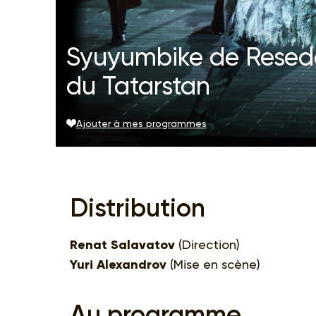
Syuyumbike de Reseda
du Tatarstan
Ajouter à mes programmes
Distribution
Renat Salavatov
(Direction)
Yuri Alexandrov
(Mise en scène)
Au programme