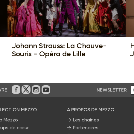
Johann Strauss: La Chauve-
H
Souris - Opéra de Lille
J
NEWSLETTER
VRE
Sur Facebook
Sur Twitter
Sur Instagram
Sur Youtube
ÉLECTION MEZZO
A PROPOS DE MEZZO
p Mezzo
Les chaînes
ups de cœur
Partenaires