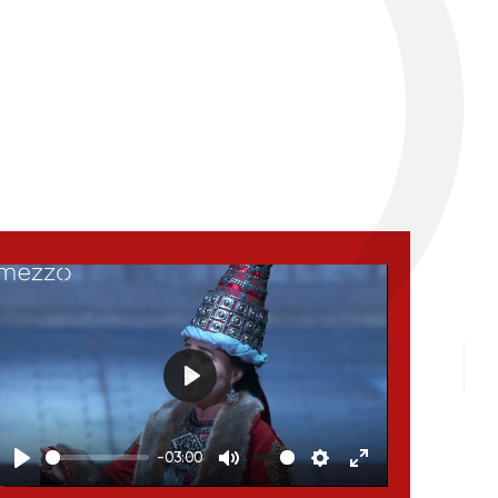
Play
-03:00
Play
Mute
Settings
Enter