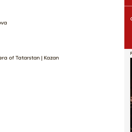
ova
P
pera of Tatarstan | Kazan