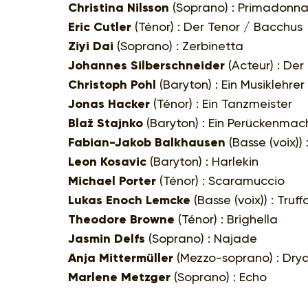
Christina Nilsson
(Soprano) : Primadonna
Eric Cutler
(Ténor) : Der Tenor / Bacchus
Ziyi Dai
(Soprano) : Zerbinetta
Johannes Silberschneider
(Acteur) : De
Christoph Pohl
(Baryton) : Ein Musiklehrer
Jonas Hacker
(Ténor) : Ein Tanzmeister
Blaž Stajnko
(Baryton) : Ein Perückenmac
Fabian-Jakob Balkhausen
(Basse (voix)) 
Leon Kosavic
(Baryton) : Harlekin
Michael Porter
(Ténor) : Scaramuccio
Lukas Enoch Lemcke
(Basse (voix)) : Truff
Theodore Browne
(Ténor) : Brighella
Jasmin Delfs
(Soprano) : Najade
Anja Mittermüller
(Mezzo-soprano) : Dry
Marlene Metzger
(Soprano) : Echo