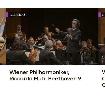
CLASSIQUE
C
Wiener Philharmoniker,
W
Riccardo Muti: Beethoven 9
C
G