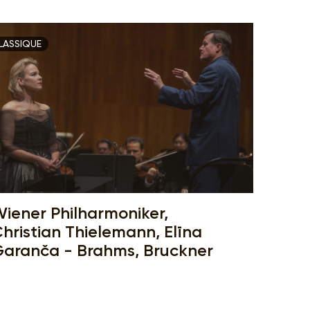
LASSIQUE
iener Philharmoniker,
hristian Thielemann, Elīna
aranča - Brahms, Bruckner