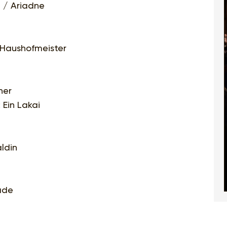
 / Ariadne
r Haushofmeister
her
: Ein Lakai
aldin
ade