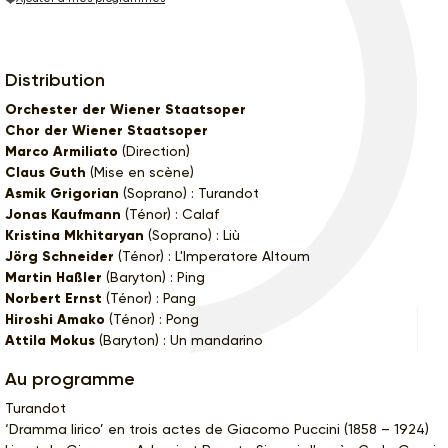
Distribution
Orchester der Wiener Staatsoper
Chor der Wiener Staatsoper
Marco Armiliato
(Direction)
Claus Guth
(Mise en scène)
Asmik Grigorian
(Soprano) : Turandot
Jonas Kaufmann
(Ténor) : Calaf
Kristina Mkhitaryan
(Soprano) : Liù
Jörg Schneider
(Ténor) : L'Imperatore Altoum
Martin Haßler
(Baryton) : Ping
Norbert Ernst
(Ténor) : Pang
Hiroshi Amako
(Ténor) : Pong
Attila Mokus
(Baryton) : Un mandarino
Au programme
Turandot
‘Dramma lirico’ en trois actes de Giacomo Puccini (1858 – 1924)