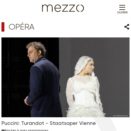
OUVRIR
OPÉRA
Par
Puccini: Turandot - Staatsoper Vienne
Ajouter à mes programmes