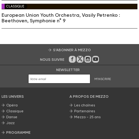
CLASSIQUE
European Union Youth Orchestra, Vasily Petrenko :
Beethoven, Symphonie n° 9
S’ABONNER À MEZZO
NOUS SUIVRE
Sur Facebook
Sur Twitter
Sur Instagram
Sur Youtube
NEWSLETTER
M'INSCRIRE
LES UNIVERS
A PROPOS DE MEZZO
Opéra
Les chaînes
Classique
Partenaires
Danse
Mezzo - 25 ans
Jazz
PROGRAMME
La grille Mezzo