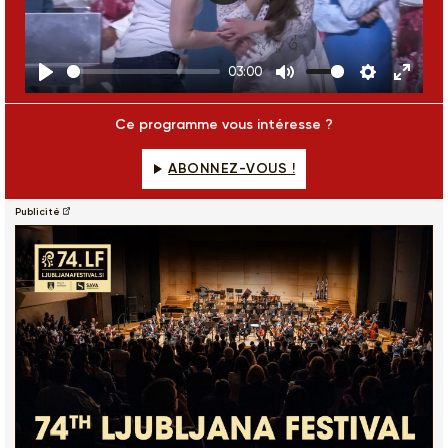
Play
03:00
Play
Mute
Settings
Enter
fulls
Ce programme vous intéresse ?
ABONNEZ-VOUS !
Publicité