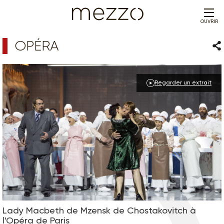
OUVRIR
OPÉRA
Par
Regarder un extrait
Lady Macbeth de Mzensk de Chostakovitch à
l'Opéra de Paris