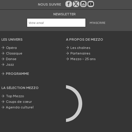
NOUS SUIVRE
Sur Facebook
Sur Twitter
Sur Instagram
Sur Youtube
NEWSLETTER
M'INSCRIRE
LES UNIVERS
A PROPOS DE MEZZO
Opéra
Les chaînes
Classique
Partenaires
Danse
Mezzo - 25 ans
Jazz
PROGRAMME
La grille Mezzo
LA SÉLECTION MEZZO
Top Mezzo
Coups de cœur
Agenda culturel