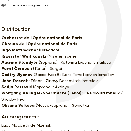
Ajouter à mes programmes
Distribution
Orchestre de l'Opéra national de Paris
Chœurs de l'Opéra national de Paris
Ingo Metzmacher
(Direction)
Krzysztof Warlikowski
(Mise en scène)
Aušrinė Stundytė
(Soprano) : Katerina Lvovna Ismaïlova
Pavel Černoch
(Ténor) : Sergeï
Dmitry Ulyanov
(Basse (voix)) : Boris Timofeevich Ismaïlov
John Daszak
(Ténor) : Zinovy Borisovitch Ismaïlov
Sofija Petrović
(Soprano) : Aksinya
Wolfgang Ablinger-Sperrhacke
(Ténor) : Le Balourd miteux /
Shabby Pea
Oksana Volkova
(Mezzo-soprano) : Sonietka
Au programme
Lady Macbeth de Mzensk