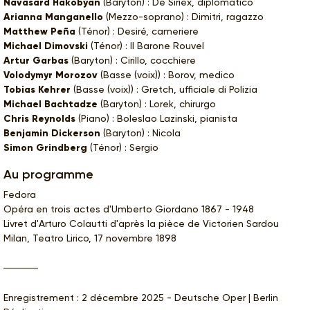
Navasard Hakobyan
(Baryton) : De Siriex, diplomatico
Arianna Manganello
(Mezzo-soprano) : Dimitri, ragazzo
Matthew Peña
(Ténor) : Desiré, cameriere
Michael Dimovski
(Ténor) : Il Barone Rouvel
Artur Garbas
(Baryton) : Cirillo, cocchiere
Volodymyr Morozov
(Basse (voix)) : Borov, medico
Tobias Kehrer
(Basse (voix)) : Gretch, ufficiale di Polizia
Michael Bachtadze
(Baryton) : Lorek, chirurgo
Chris Reynolds
(Piano) : Boleslao Lazinski, pianista
Benjamin Dickerson
(Baryton) : Nicola
Simon Grindberg
(Ténor) : Sergio
Au programme
Fedora
Opéra en trois actes d'Umberto Giordano 1867 - 1948
Livret d'Arturo Colautti d'après la pièce de Victorien Sardou
Milan, Teatro Lirico, 17 novembre 1898
Enregistrement : 2 décembre 2025 - Deutsche Oper | Berlin