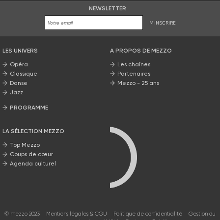
NEWSLETTER
M'INSCRIRE
LES UNIVERS
A PROPOS DE MEZZO
Opéra
Les chaînes
Classique
Partenaires
Danse
Mezzo - 25 ans
Jazz
PROGRAMME
La grille Mezzo
LA SÉLECTION MEZZO
Top Mezzo
Coups de cœur
Agenda culturel
© mezzo 2023
Mentions légales & CGU
Politique de confidentialité
Gestion du