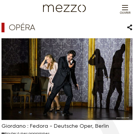
OUVRIR
OPÉRA
Par
Giordano : Fedora - Deutsche Oper, Berlin
Ajouter à mes programmes