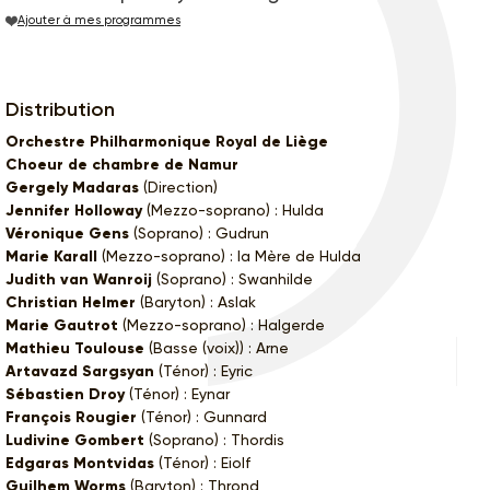
Ajouter à mes programmes
Distribution
Orchestre Philharmonique Royal de Liège
Choeur de chambre de Namur
Gergely Madaras
(Direction)
Jennifer Holloway
(Mezzo-soprano) : Hulda
Véronique Gens
(Soprano) : Gudrun
Marie Karall
(Mezzo-soprano) : la Mère de Hulda
Judith van Wanroij
(Soprano) : Swanhilde
Christian Helmer
(Baryton) : Aslak
Marie Gautrot
(Mezzo-soprano) : Halgerde
Mathieu Toulouse
(Basse (voix)) : Arne
Artavazd Sargsyan
(Ténor) : Eyric
Sébastien Droy
(Ténor) : Eynar
François Rougier
(Ténor) : Gunnard
Ludivine Gombert
(Soprano) : Thordis
Edgaras Montvidas
(Ténor) : Eiolf
Guilhem Worms
(Baryton) : Thrond