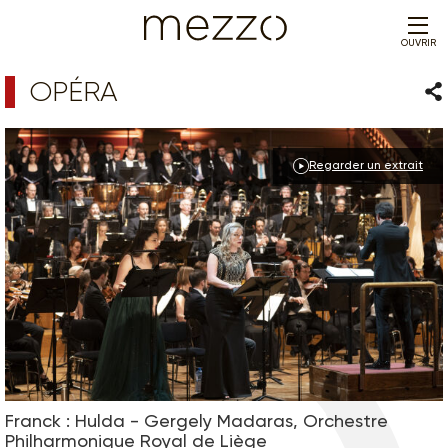
OUVRIR
OPÉRA
Par
Regarder un extrait
Franck : Hulda - Gergely Madaras, Orchestre
Philharmonique Royal de Liège